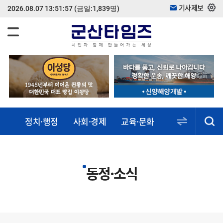
기사제보
2026.08.07 13:51:57
(금일:1,839명)
정치·행정
사회·경제
교육·문화
스포츠·건강
동정·소식
동정·소식