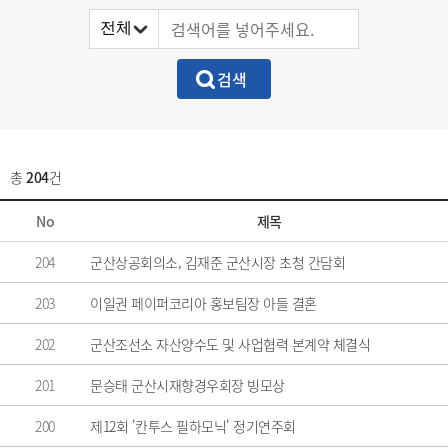
총
204
건
No
제목
204
군산상공회의소, 김재준 군산시장 초청 간담회
203
이일권 페이퍼코리아 홍보팀장 아들 결혼
202
군산조선소 자산양수도 및 사업협력 본계약 체결식
201
문승태 군산시재향경우회장 빙모상
200
제12회 '칸투스 필하모닉' 정기연주회