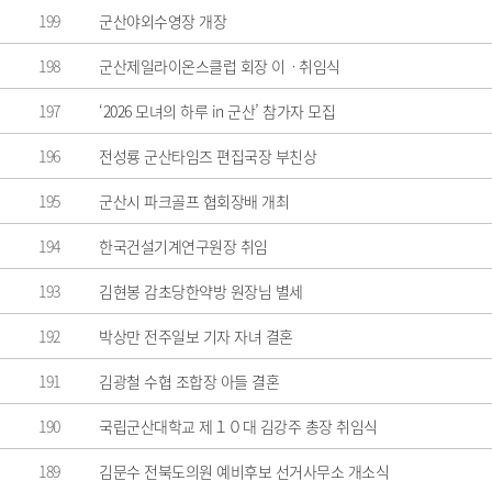
199
군산야외수영장 개장
198
군산제일라이온스클럽 회장 이ㆍ취임식
197
‘2026 모녀의 하루 in 군산’ 참가자 모집
196
전성룡 군산타임즈 편집국장 부친상
195
군산시 파크골프 협회장배 개최
194
한국건설기계연구원장 취임
193
김현봉 감초당한약방 원장님 별세
192
박상만 전주일보 기자 자녀 결혼
191
김광철 수협 조합장 아들 결혼
190
국립군산대학교 제１０대 김강주 총장 취임식
189
김문수 전북도의원 예비후보 선거사무소 개소식