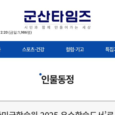
12:20
(금일:1,986명)
화
스포츠·건강
컬럼·기고
특집
인물동정
한민국학술원 2025 우수학술도서’로