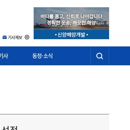
기사제보
기사
동정·소식
 선정