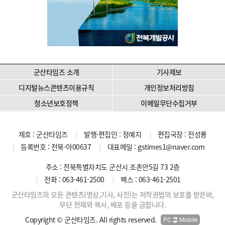
군산타임즈 소개
기사제보
디지털뉴스콘텐츠이용규칙
개인정보처리방침
청소년보호정책
이메일무단수집거부
제호 : 군산타임즈
발행·편집인 : 정예지
편집국장 : 전성룡
등록번호 : 전북-아00637
대표메일 :
gstimes1@naver.com
주소 : 전북특별자치도 군산시 조촌안5길 73 2층
전화 : 063-461-2500
팩스 : 063-461-2501
군산타임즈의 모든 콘텐츠(영상,기사, 사진)는 저작권법의 보호를 받은바,
무단 전재와 복사, 배포 등을 금합니다.
Copyright © 군산타임즈. All rights reserved.
PC
Mobile