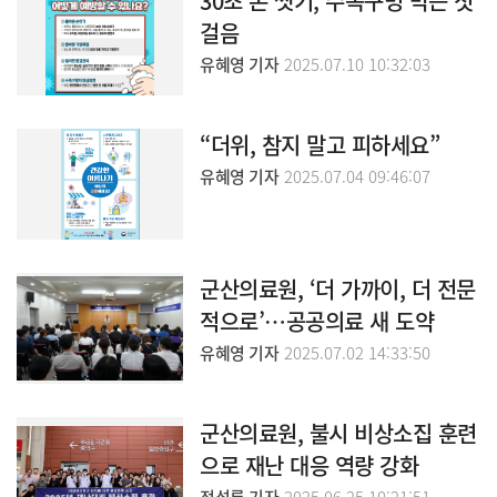
30초 손 씻기, 수족구병 막는 첫
걸음
유혜영 기자
2025.07.10 10:32:03
“더위, 참지 말고 피하세요”
유혜영 기자
2025.07.04 09:46:07
군산의료원, ‘더 가까이, 더 전문
적으로’…공공의료 새 도약
유혜영 기자
2025.07.02 14:33:50
군산의료원, 불시 비상소집 훈련
으로 재난 대응 역량 강화
전성룡 기자
2025.06.25 10:21:51