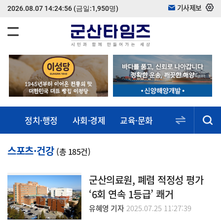
기사제보
2026.08.07 14:24:56
(금일:1,950명)
정치·행정
사회·경제
교육·문화
스포츠·건강
동정·소식
스포츠·건강
(총 185건)
군산의료원, 폐렴 적정성 평가
‘6회 연속 1등급’ 쾌거
유혜영 기자
2025.07.25 11:27:39