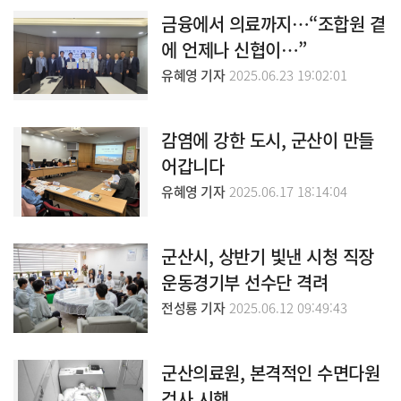
금융에서 의료까지…“조합원 곁
에 언제나 신협이…”
유혜영 기자
2025.06.23 19:02:01
감염에 강한 도시, 군산이 만들
어갑니다
유혜영 기자
2025.06.17 18:14:04
군산시, 상반기 빛낸 시청 직장
운동경기부 선수단 격려
전성룡 기자
2025.06.12 09:49:43
군산의료원, 본격적인 수면다원
검사 시행