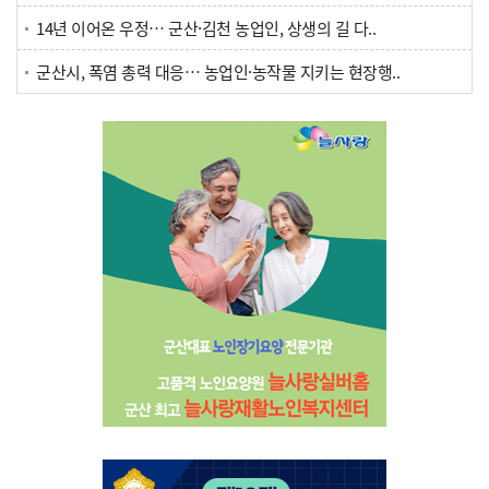
14년 이어온 우정… 군산·김천 농업인, 상생의 길 다..
군산시, 폭염 총력 대응… 농업인·농작물 지키는 현장행..