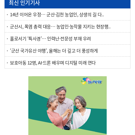
최신 인기기사
14년 이어온 우정… 군산·김천 농업인, 상생의 길 다..
군산시, 폭염 총력 대응… 농업인·농작물 지키는 현장행..
홀로서기 ‘특사경’… 인력난·전문성 부재 우려
‘군산 국가유산 야행’, 올해는 더 깊고 더 풍성하게
보호아동 12명, AI·드론 배우며 디지털 미래 연다