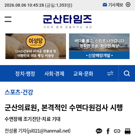
기사제보
2026.08.06 10:45:28
(금일:1,353명)
정치·행정
사회·경제
교육·문화
스포츠·건강
동정·소식
스포츠·건강
군산의료원, 본격적인 수면다원검사 시행
수면장애 조기진단·치료 기대
전성룡 기자(jsl021@hanmail.net)