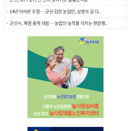
14년 이어온 우정… 군산·김천 농업인, 상생의 길 다..
군산시, 폭염 총력 대응… 농업인·농작물 지키는 현장행..