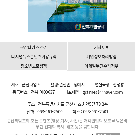
군산타임즈 소개
기사제보
디지털뉴스콘텐츠이용규칙
개인정보처리방침
청소년보호정책
이메일무단수집거부
제호 : 군산타임즈
발행·편집인 : 정예지
편집국장 : 전성룡
등록번호 : 전북-아00637
대표메일 :
gstimes1@naver.com
주소 : 전북특별자치도 군산시 조촌안5길 73 2층
전화 : 063-461-2500
팩스 : 063-461-2501
군산타임즈의 모든 콘텐츠(영상,기사, 사진)는 저작권법의 보호를 받은바,
무단 전재와 복사, 배포 등을 금합니다.