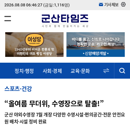
기사제보
2026.08.08 06:46:27
(금일:1,116명)
정치·행정
사회·경제
교육·문화
스포츠·건강
동정·소식
스포츠·건강
“올여름 무더위, 수영장으로 탈출!”
군산 야외수영장 7월 개장 다양한 수영시설·편의공간·전문 안전요
원 배치·시설 정비 완료