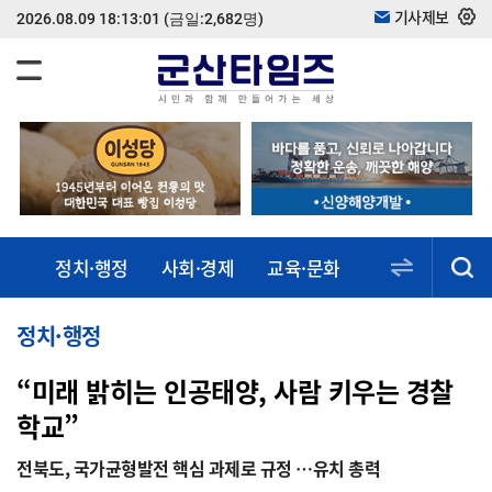
기사제보
2026.08.09 18:13:01
(금일:2,682명)
정치·행정
사회·경제
교육·문화
스포츠·건강
동정·소식
정치·행정
“미래 밝히는 인공태양, 사람 키우는 경찰
학교”
전북도, 국가균형발전 핵심 과제로 규정 …유치 총력