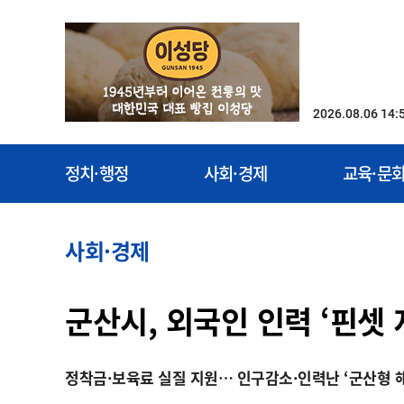
2026.08.06 14:
정치·행정
사회·경제
교육·문
사회·경제
군산시, 외국인 인력 ‘핀셋
정착금·보육료 실질 지원… 인구감소·인력난 ‘군산형 해