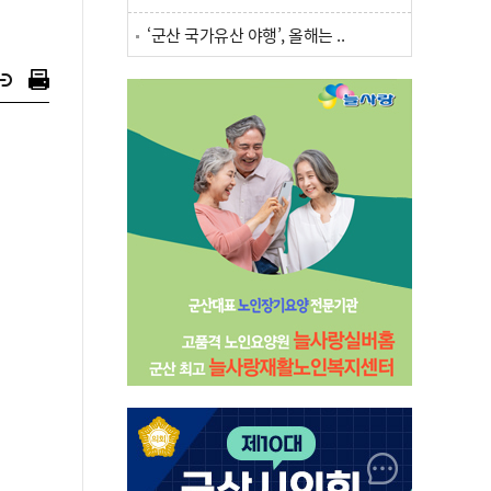
‘군산 국가유산 야행’, 올해는 ..