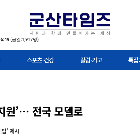
56:49
(금일:1,917명)
화
스포츠·건강
컬럼·기고
특집
 지원’… 전국 모델로
법’ 제시