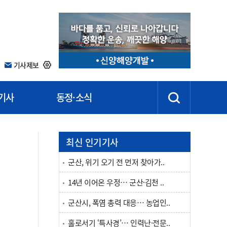
기사제보
기사
동정·소식
최신 인기기사
군산, 위기 오기 전 먼저 찾아가..
14년 이어온 우정… 군산·김천 ..
군산시, 폭염 총력 대응… 농업인..
홀로서기 ‘특사경’… 인력난·전문..