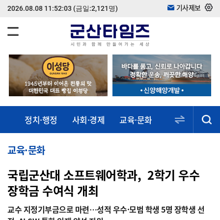
기사제보
2026.08.08 11:52:03
(금일:2,121명)
정치·행정
사회·경제
교육·문화
스포츠·건강
동정·소식
교육·문화
국립군산대 소프트웨어학과, 2학기 우수
장학금 수여식 개최
교수 지정기부금으로 마련…성적 우수·모범 학생 5명 장학생 선