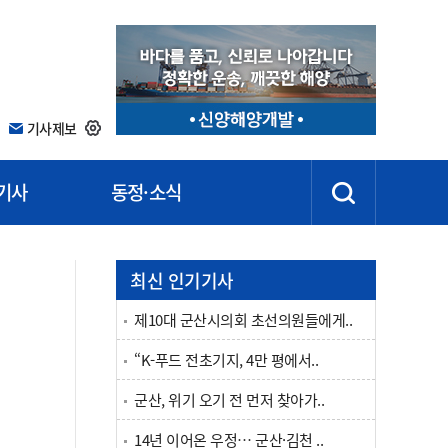
기사제보
기사
동정·소식
최신 인기기사
제10대 군산시의회 초선의원들에게..
“K-푸드 전초기지, 4만 평에서..
군산, 위기 오기 전 먼저 찾아가..
14년 이어온 우정… 군산·김천 ..