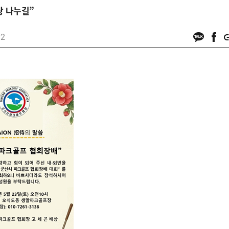
랑 나누길”
12