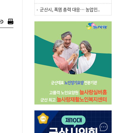
군산시, 폭염 총력 대응… 농업인..