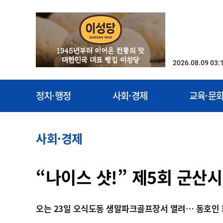
2026.08.09 03:
정치·행정
사회·경제
교육·문
사회·경제
“나이스 샷!” 제5회 군산
오는 23일 오식도동 생말파크골프장서 열려… 동호인 화