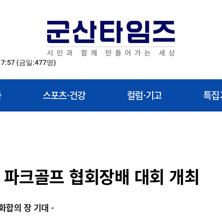
17:57
(금일:477명)
화
스포츠·건강
컬럼·기고
특집
시 파크골프 협회장배 대회 개최
합의 장 기대 -