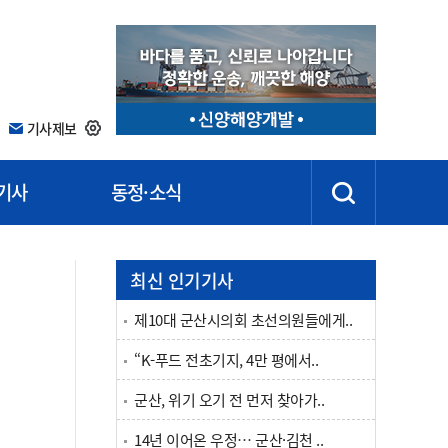
기사제보
기사
동정·소식
최신 인기기사
제10대 군산시의회 초선의원들에게..
“K-푸드 전초기지, 4만 평에서..
군산, 위기 오기 전 먼저 찾아가..
14년 이어온 우정… 군산·김천 ..