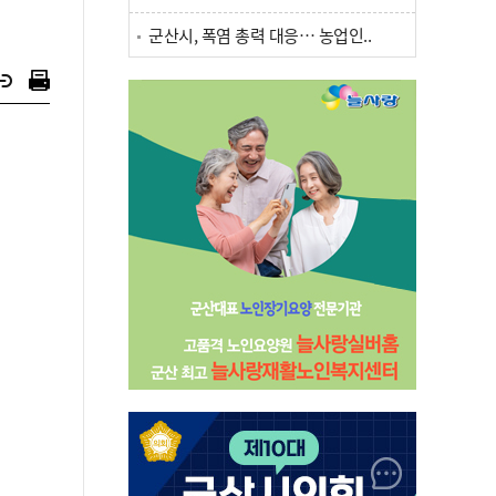
군산시, 폭염 총력 대응… 농업인..