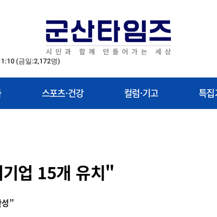
11:10
(금일:2,172명)
화
스포츠·건강
컬럼·기고
특집
대기업 15개 유치"
완성”