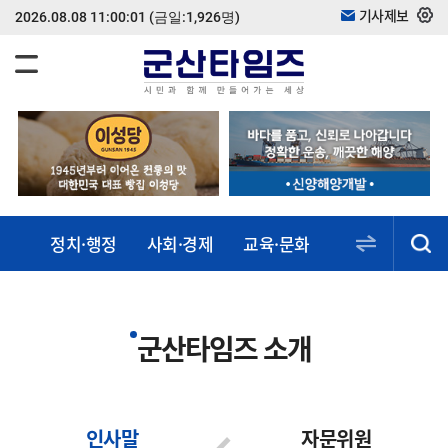
기사제보
2026.08.08 11:00:01
(금일:1,926명)
정치·행정
사회·경제
교육·문화
스포츠·건강
동정·소식
군산타임즈 소개
인사말
자문위원